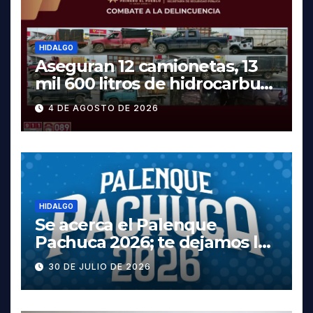
HIDALGO
Aseguran 12 camionetas, 13
mil 600 litros de hidrocarburo
y dos vehículos robados en
4 DE AGOSTO DE 2026
Tula
HIDALGO
Se acerca el Palenque
Pachuca 2026; te dejamos la
cartelera completa, las
30 DE JULIO DE 2026
fechas y los precios