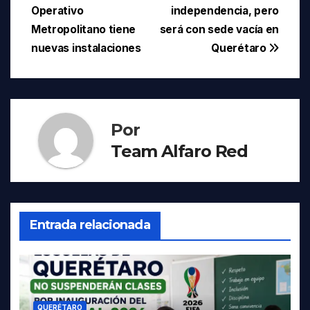
Operativo
independencia, pero
de
Metropolitano tiene
será con sede vacía en
entradas
nuevas instalaciones
Querétaro
Por
Team Alfaro Red
Entrada relacionada
QUERÉTARO