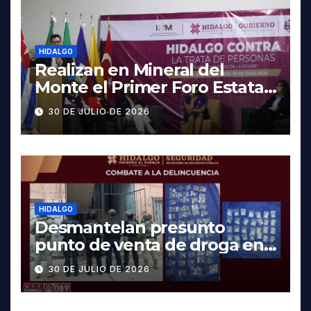
HIDALGO
Realizan en Mineral del
Monte el Primer Foro Estatal
contra la Trata de Personas
30 DE JULIO DE 2026
HIDALGO
Desmantelan presunto
punto de venta de droga en
Pachuca; hay dos detenidos
30 DE JULIO DE 2026