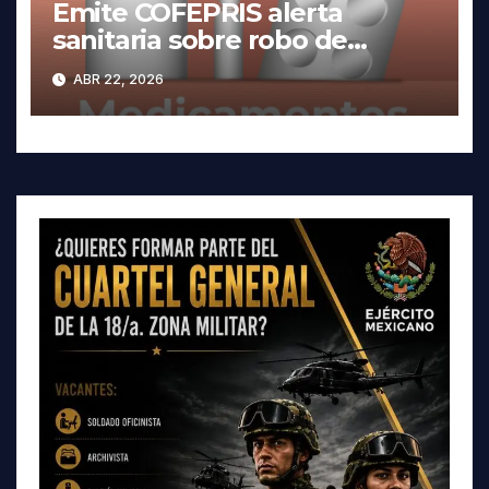
Emite COFEPRIS alerta
sanitaria sobre robo de
medicamentos
ABR 22, 2026