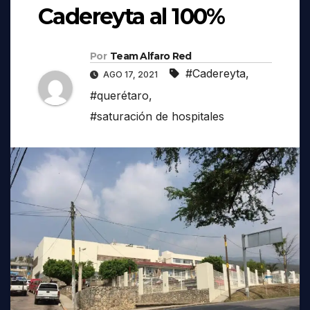
Cadereyta al 100%
Por
Team Alfaro Red
#Cadereyta
,
AGO 17, 2021
#querétaro
,
#saturación de hospitales