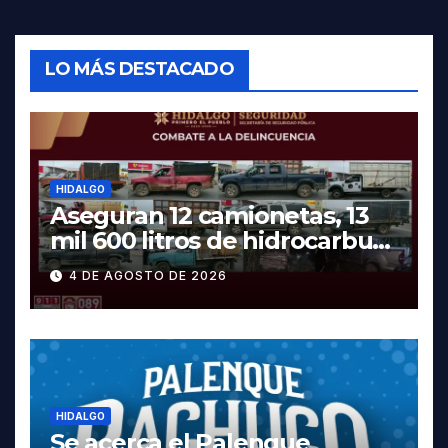
LO MÁS DESTACADO
HIDALGO
Aseguran 12 camionetas, 13
mil 600 litros de hidrocarburo
y dos vehículos robados en
4 DE AGOSTO DE 2026
Tula
HIDALGO
Se acerca el Palenque