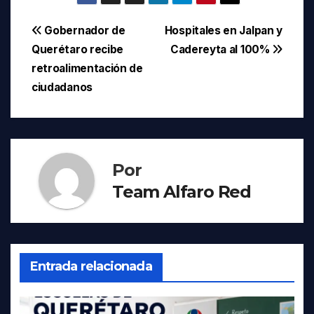
Navegación
Gobernador de
Hospitales en Jalpan y
Querétaro recibe
Cadereyta al 100%
de
retroalimentación de
entradas
ciudadanos
Por
Team Alfaro Red
Entrada relacionada