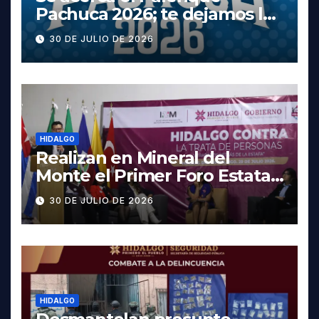
Pachuca 2026; te dejamos la
cartelera completa, las
30 DE JULIO DE 2026
fechas y los precios
HIDALGO
Realizan en Mineral del
Monte el Primer Foro Estatal
contra la Trata de Personas
30 DE JULIO DE 2026
HIDALGO