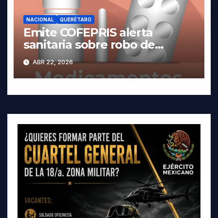
NACIONAL
QUERÉTARO
Emite COFEPRIS alerta
sanitaria sobre robo de
medicamentos
ABR 22, 2026