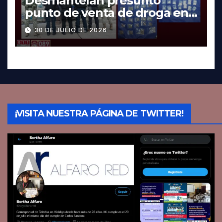
Desmantelan presunto
punto de venta de droga en
Pachuca; hay dos detenidos
30 DE JULIO DE 2026
¡VISITA NUESTRA PÁGINA DE TWITTER!