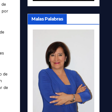
 de
s por
Malas Palabras
 de
ses
o de
n
ar de