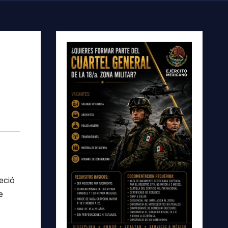
eció
e