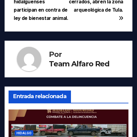
hidalguenses
cerrados, abren la zona
de
participan en contra de
arqueológica de Tula.
entradas
ley de bienestar animal.
Por
Team Alfaro Red
Entrada relacionada
HIDALGO