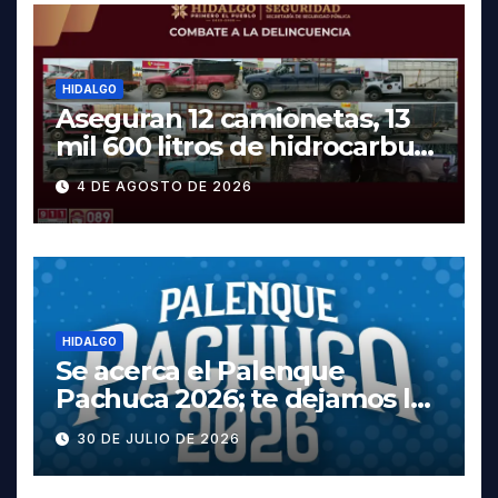
HIDALGO
Aseguran 12 camionetas, 13
mil 600 litros de hidrocarburo
y dos vehículos robados en
4 DE AGOSTO DE 2026
Tula
HIDALGO
Se acerca el Palenque
Pachuca 2026; te dejamos la
cartelera completa, las
30 DE JULIO DE 2026
fechas y los precios