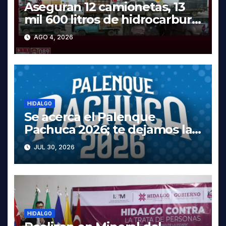
Aseguran 12 camionetas, 13
mil 600 litros de hidrocarburo
y dos vehículos robados en
AGO 4, 2026
Tula
HIDALGO
Se acerca el Palenque
Pachuca 2026; te dejamos la
cartelera completa, las fechas
JUL 30, 2026
y los precios
HIDALGO