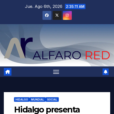
Saltar
Jue. Ago 6th, 2026
2:35:13 AM
al
contenido
HIDALGO
MUNDIAL
SOCIAL
Hidalgo presenta