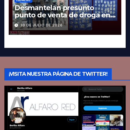
Desmantelan presunto
punto de venta de droga en
Pachuca; hay dos detenidos
30 DE JULIO DE 2026
¡VISITA NUESTRA PÁGINA DE TWITTER!