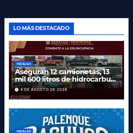
LO MÁS DESTACADO
HIDALGO
Aseguran 12 camionetas, 13
mil 600 litros de hidrocarburo
y dos vehículos robados en
4 DE AGOSTO DE 2026
Tula
HIDALGO