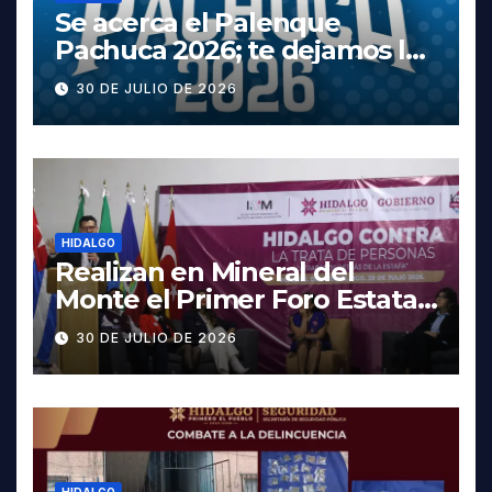
Se acerca el Palenque
Pachuca 2026; te dejamos la
cartelera completa, las
30 DE JULIO DE 2026
fechas y los precios
HIDALGO
Realizan en Mineral del
Monte el Primer Foro Estatal
contra la Trata de Personas
30 DE JULIO DE 2026
HIDALGO