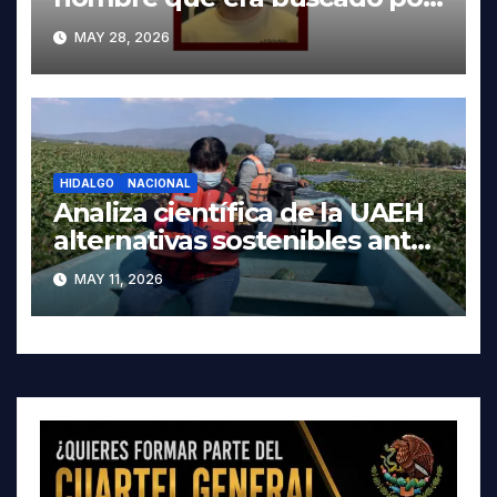
autoridades de Oaxaca
MAY 28, 2026
HIDALGO
NACIONAL
Analiza científica de la UAEH
alternativas sostenibles ante
crisis ambiental en Tula-
MAY 11, 2026
Tepeji