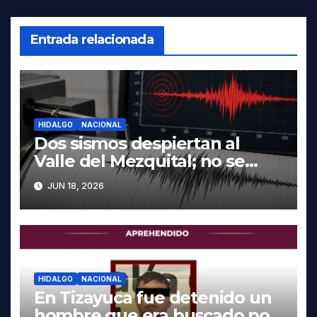
Entrada relacionada
HIDALGO
NACIONAL
Dos sismos despiertan al
Valle del Mezquital; no se
reportan daños en Hidalgo
JUN 18, 2026
HIDALGO
NACIONAL
En Tizayuca fue detenido un
hombre que era buscado por