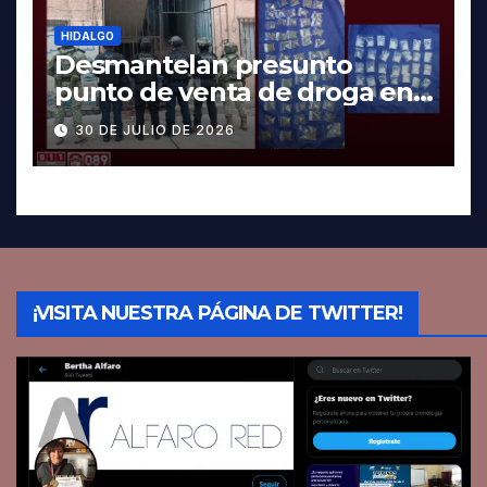
HIDALGO
Desmantelan presunto
punto de venta de droga en
Pachuca; hay dos detenidos
30 DE JULIO DE 2026
¡VISITA NUESTRA PÁGINA DE TWITTER!