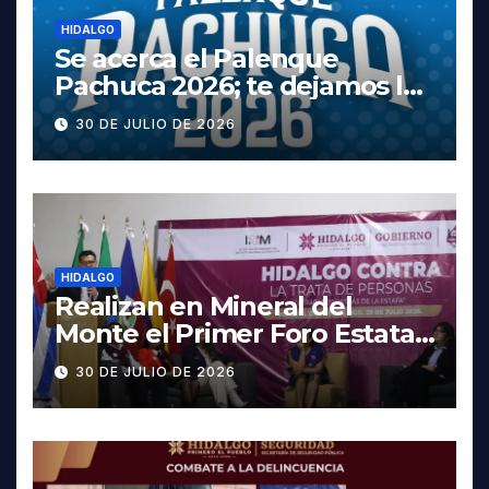
HIDALGO
Se acerca el Palenque
Pachuca 2026; te dejamos la
cartelera completa, las
30 DE JULIO DE 2026
fechas y los precios
HIDALGO
Realizan en Mineral del
Monte el Primer Foro Estatal
contra la Trata de Personas
30 DE JULIO DE 2026