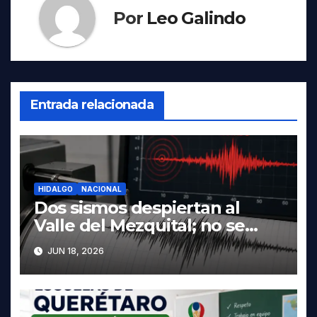
Por
Leo Galindo
Entrada relacionada
HIDALGO
NACIONAL
Dos sismos despiertan al
Valle del Mezquital; no se
reportan daños en Hidalgo
JUN 18, 2026