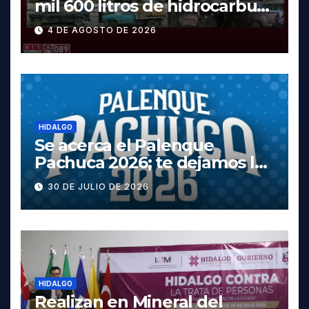
mil 600 litros de hidrocarburo
y dos vehículos robados en
4 DE AGOSTO DE 2026
Tula
HIDALGO
Se acerca el Palenque
Pachuca 2026; te dejamos la
cartelera completa, las
30 DE JULIO DE 2026
fechas y los precios
HIDALGO
Realizan en Mineral del