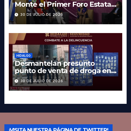
Monte el Primer Foro Estatal
contra la Trata de Personas
30 DE JULIO DE 2026
HIDALGO
Desmantelan presunto
punto de venta de droga en
Pachuca; hay dos detenidos
30 DE JULIO DE 2026
¡VISITA NUESTRA PÁGINA DE TWITTER!