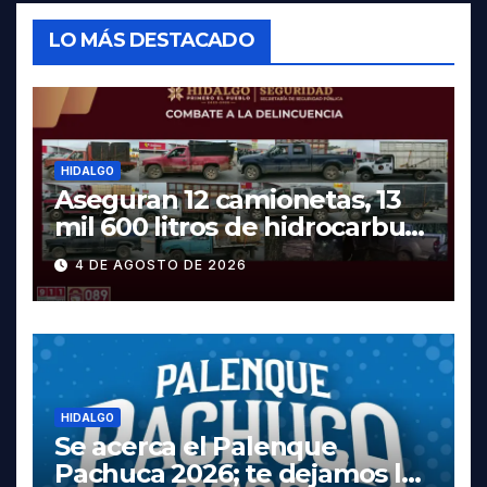
LO MÁS DESTACADO
HIDALGO
Aseguran 12 camionetas, 13
mil 600 litros de hidrocarburo
y dos vehículos robados en
4 DE AGOSTO DE 2026
Tula
HIDALGO
Se acerca el Palenque
Pachuca 2026; te dejamos la