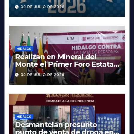
cartelera completa, las
30 DE JULIO DE 2026
fechas y los precios
HIDALGO
Realizan en Mineral del
Monte el Primer Foro Estatal
contra la Trata de Personas
30 DE JULIO DE 2026
HIDALGO
Desmantelan presunto
punto de venta de droga en