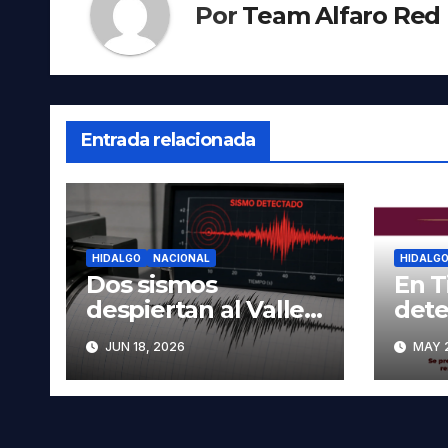
Por
Team Alfaro Red
Entrada relacionada
HIDALGO
NACIONAL
HIDALG
Dos sismos
En T
despiertan al Valle
dete
del Mezquital; no se
hom
JUN 18, 2026
MAY 2
reportan daños en
busc
Hidalgo
auto
Oax