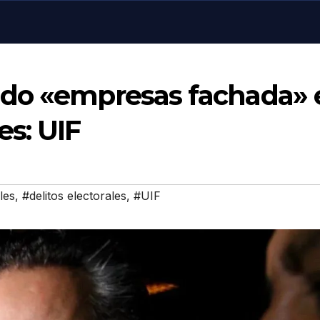
ado «empresas fachada» 
s: UIF
les
,
#delitos electorales
,
#UIF