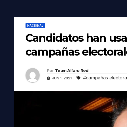
NACIONAL
Candidatos han us
campañas electorale
Por
Team Alfaro Red
#campañas electora
JUN 1, 2021