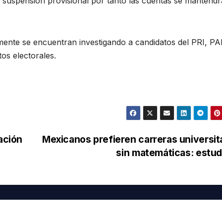
a suspensión provisional por tanto las cuentas se mantend
mente se encuentran investigando a candidatos del PRI, PA
os electorales.
ación
Mexicanos prefieren carreras universit
sin matemáticas: estu