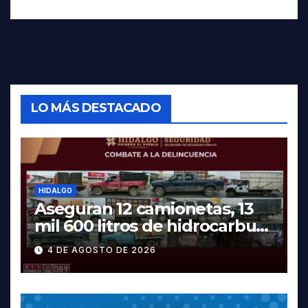
LO MÁS DESTACADO
HIDALGO
Aseguran 12 camionetas, 13
mil 600 litros de hidrocarburo
y dos vehículos robados en
4 DE AGOSTO DE 2026
Tula