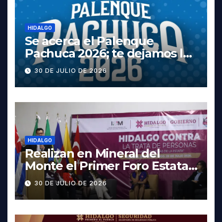
HIDALGO
Se acerca el Palenque
Pachuca 2026; te dejamos la
cartelera completa, las
30 DE JULIO DE 2026
fechas y los precios
HIDALGO
Realizan en Mineral del
Monte el Primer Foro Estatal
contra la Trata de Personas
30 DE JULIO DE 2026