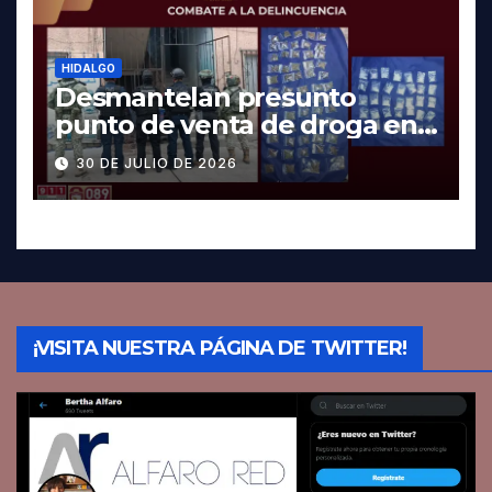
HIDALGO
Desmantelan presunto
punto de venta de droga en
Pachuca; hay dos detenidos
30 DE JULIO DE 2026
¡VISITA NUESTRA PÁGINA DE TWITTER!