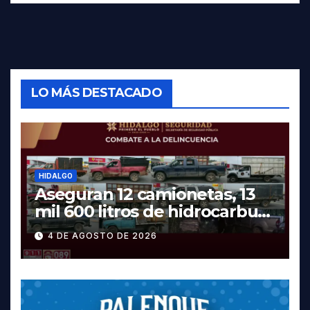
LO MÁS DESTACADO
HIDALGO
Aseguran 12 camionetas, 13
mil 600 litros de hidrocarburo
y dos vehículos robados en
4 DE AGOSTO DE 2026
Tula