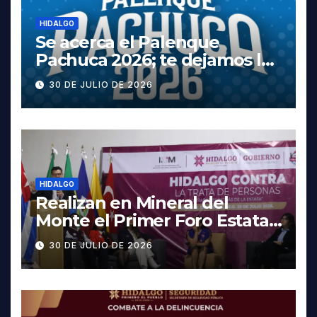
HIDALGO
Se acerca el Palenque
Pachuca 2026; te dejamos la
cartelera completa, las
30 DE JULIO DE 2026
fechas y los precios
HIDALGO
Realizan en Mineral del
Monte el Primer Foro Estatal
contra la Trata de Personas
30 DE JULIO DE 2026