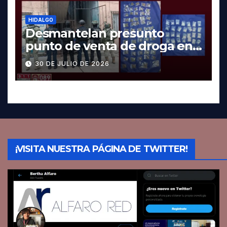
HIDALGO
Desmantelan presunto
punto de venta de droga en
Pachuca; hay dos detenidos
30 DE JULIO DE 2026
¡VISITA NUESTRA PÁGINA DE TWITTER!