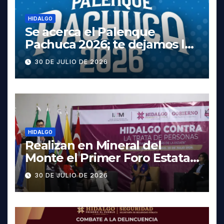
HIDALGO
Se acerca el Palenque
Pachuca 2026; te dejamos la
cartelera completa, las
30 DE JULIO DE 2026
fechas y los precios
HIDALGO
Realizan en Mineral del
Monte el Primer Foro Estatal
contra la Trata de Personas
30 DE JULIO DE 2026