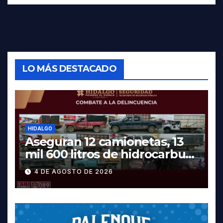
LO MÁS DESTACADO
HIDALGO
Aseguran 12 camionetas, 13
mil 600 litros de hidrocarburo
y dos vehículos robados en
4 DE AGOSTO DE 2026
Tula