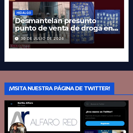
HIDALGO
Desmantelan presunto
punto de venta de droga en
Pachuca; hay dos detenidos
30 DE JULIO DE 2026
¡VISITA NUESTRA PÁGINA DE TWITTER!