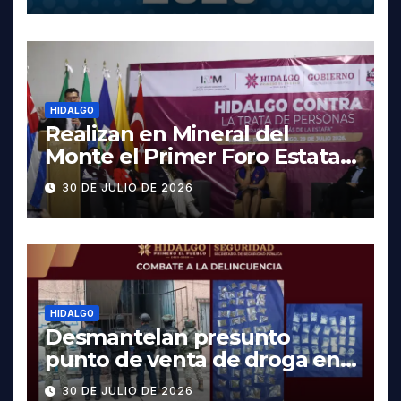
HIDALGO
Realizan en Mineral del
Monte el Primer Foro Estatal
contra la Trata de Personas
30 DE JULIO DE 2026
HIDALGO
Desmantelan presunto
punto de venta de droga en
Pachuca; hay dos detenidos
30 DE JULIO DE 2026