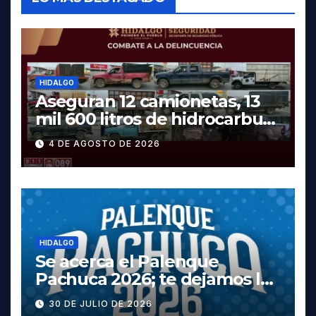
HIDALGO
Aseguran 12 camionetas, 13
mil 600 litros de hidrocarburo
y dos vehículos robados en
4 DE AGOSTO DE 2026
Tula
HIDALGO
Se acerca el Palenque
Pachuca 2026; te dejamos la
cartelera completa, las
30 DE JULIO DE 2026
fechas y los precios