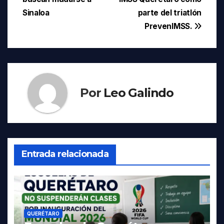
de
Sinaloa
parte del triatlón
entradas
PrevenIMSS.
Por
Leo Galindo
Entrada relacionada
QUERÉTARO