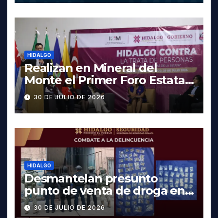
HIDALGO
Realizan en Mineral del
Monte el Primer Foro Estatal
contra la Trata de Personas
30 DE JULIO DE 2026
HIDALGO
Desmantelan presunto
punto de venta de droga en
Pachuca; hay dos detenidos
30 DE JULIO DE 2026