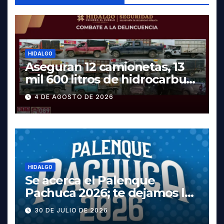
HIDALGO
Aseguran 12 camionetas, 13
mil 600 litros de hidrocarburo
y dos vehículos robados en
4 DE AGOSTO DE 2026
Tula
HIDALGO
Se acerca el Palenque
Pachuca 2026; te dejamos la
cartelera completa, las
30 DE JULIO DE 2026
fechas y los precios