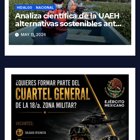
HIDALGO
NACIONAL
Analiza científica de la UAEH
alternativas sostenibles ante
crisis ambiental en Tula-
MAY 11, 2026
Tepeji