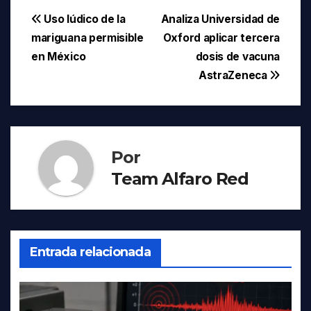
Navegación
Uso lúdico de la
Analiza Universidad de
mariguana permisible
Oxford aplicar tercera
de
en México
dosis de vacuna
entradas
AstraZeneca
Por
Team Alfaro Red
Entrada relacionada