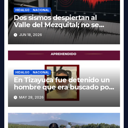
HIDALGO
NACIONAL
Dos sismos despiertan al
Valle del Mezquital; no se
reportan daños en Hidalgo
JUN 18, 2026
HIDALGO
NACIONAL
En Tizayuca fue detenido un
hombre que era buscado por
autoridades de Oaxaca
MAY 28, 2026