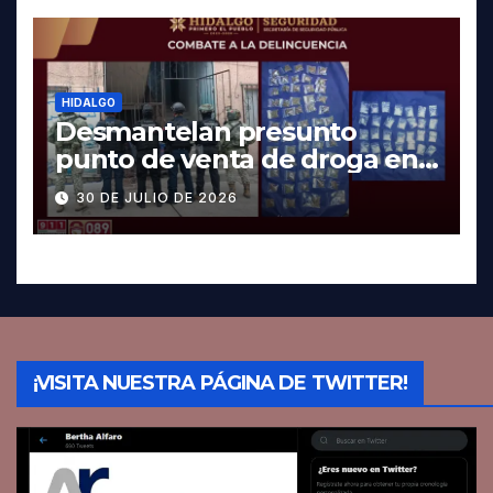
HIDALGO
Desmantelan presunto
punto de venta de droga en
Pachuca; hay dos detenidos
30 DE JULIO DE 2026
¡VISITA NUESTRA PÁGINA DE TWITTER!