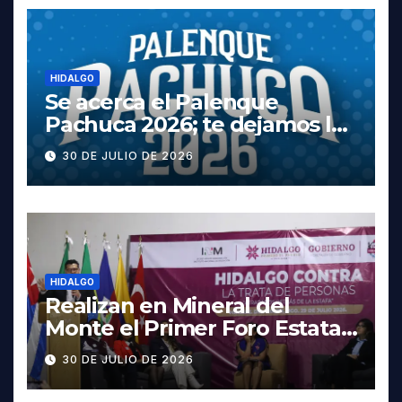
HIDALGO
Se acerca el Palenque
Pachuca 2026; te dejamos la
cartelera completa, las
30 DE JULIO DE 2026
fechas y los precios
HIDALGO
Realizan en Mineral del
Monte el Primer Foro Estatal
contra la Trata de Personas
30 DE JULIO DE 2026