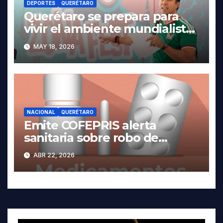
DEPORTES
QUERÉTARO
Querétaro se prepara para
vivir el ambiente mundialista.
MAY 18, 2026
NACIONAL
QUERÉTARO
Emite COFEPRIS alerta
sanitaria sobre robo de
medicamentos
ABR 22, 2026