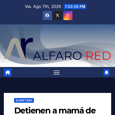
Saltar
Vie. Ago 7th, 2026
7:53:31 PM
al
contenido
QUERÉTARO
Detienen a mamá de