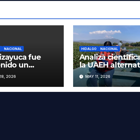
O
NACIONAL
HIDALGO
NACIONAL
izayuca fue
Analiza científic
nido un
la UAEH alternat
bre que era
sostenibles ante
8, 2026
MAY 11, 2026
ado por
crisis ambiental
ridades de
Tula-Tepeji
aca