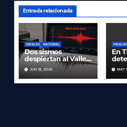
Entrada relacionada
HIDALGO
NACIONAL
HIDALG
Dos sismos
En T
despiertan al Valle
dete
del Mezquital; no se
hom
JUN 18, 2026
MAY 2
reportan daños en
busc
Hidalgo
auto
Oax