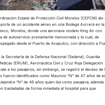
ordinación Estatal de Protección Civil Morelos (CEPCM) dio 
reporte de un accidente aéreo en una Bodega Aurrerá en la
emixco, Morelos, donde una aeronave modelo King Air con
a de autoservicio previamente mencionada y la cual, de
espegado desde el Puerto de Acapulco, con dirección a Pu
 la Secretaría de la Defensa Nacional (Sedena), Guardia
édicas (ERUM), Aeronáutica Civil y Cruz Roja Delegación
ate a los pasajeros, sin embargo, se registró el deceso de 
s fueron identificados como Mauricio “N” de 47 años de e
y Alejandra “N” de 46 años quien iba como pasajera; además
n trasladadas de forma inmediata al hospital para que