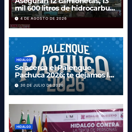
Aseguran 12 camionetas, 13
mil 600 litros de hidrocarburo
y dos vehículos robados en
4 DE AGOSTO DE 2026
Tula
HIDALGO
Se acerca el Palenque
Pachuca 2026; te dejamos la
cartelera completa, las
30 DE JULIO DE 2026
fechas y los precios
HIDALGO