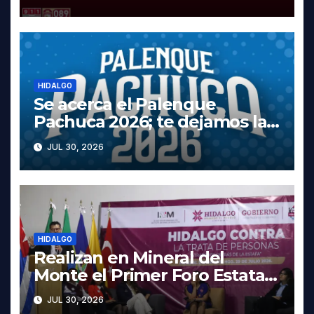
Tula
HIDALGO
Se acerca el Palenque
Pachuca 2026; te dejamos la
cartelera completa, las fechas
JUL 30, 2026
y los precios
HIDALGO
Realizan en Mineral del
Monte el Primer Foro Estatal
contra la Trata de Personas
JUL 30, 2026