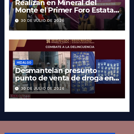
Realizan en Mineral del
Monte el Primer Foro Estatal
contra la Trata de Personas
30 DE JULIO DE 2026
HIDALGO
Desmantelan presunto
punto de venta de droga en
Pachuca; hay dos detenidos
30 DE JULIO DE 2026