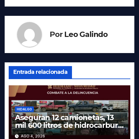
Por
Leo Galindo
Entrada relacionada
HIDALGO
Aseguran 12 camionetas, 13
mil 600 litros de hidrocarburo
y dos vehículos robados en
AGO 4, 2026