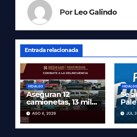
Por
Leo Galindo
Entrada relacionada
HIDALGO
HIDALG
Aseguran 12
Se a
camionetas, 13 mil
Pal
600 litros de
2026
AGO 4, 2026
JUL 3
hidrocarburo y dos
cart
vehículos robados
las 
en Tula
prec