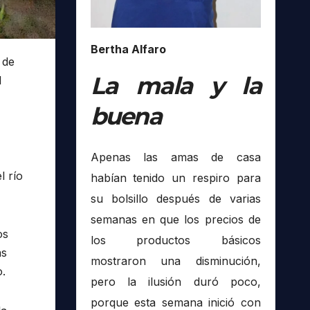
Bertha Alfaro
 de
La mala y la
l
buena
Apenas las amas de casa
l río
habían tenido un respiro para
su bolsillo después de varias
semanas en que los precios de
os
los productos básicos
as
mostraron una disminución,
o.
pero la ilusión duró poco,
porque esta semana inició con