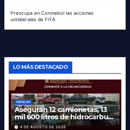
Preocupa en Conmebol las acciones
unilaterales de FIFA
LO MÁS DESTACADO
HIDALGO
Aseguran 12 camionetas, 13
mil 600 litros de hidrocarburo
y dos vehículos robados en
4 DE AGOSTO DE 2026