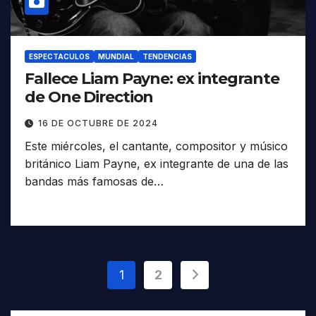
ESPECTACULOS
MUNDIAL
TENDENCIAS
Fallece Liam Payne: ex integrante
de One Direction
16 DE OCTUBRE DE 2024
Este miércoles, el cantante, compositor y músico
británico Liam Payne, ex integrante de una de las
bandas más famosas de…
Paginación
1
2
de