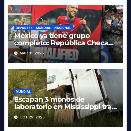
DEPORTES
MUNDIAL
NACIONAL
México ya tiene grupo
completo: República Checa
avanza en penales
MAR 31, 2026
MUNDIAL
Escapan 3 monos de
laboratorio en Mississippi tras
volcadura de camión
OCT 29, 2025