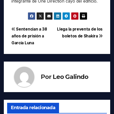
integrante de One Direction cayó del edificio.
Navegación
Sentencian a 38
Llega la preventa de los
años de prisión a
boletos de Shakira
de
García Luna
entradas
Por
Leo Galindo
Entrada relacionada