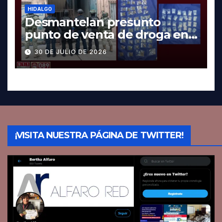
HIDALGO
Desmantelan presunto
punto de venta de droga en
Pachuca; hay dos detenidos
30 DE JULIO DE 2026
¡VISITA NUESTRA PÁGINA DE TWITTER!