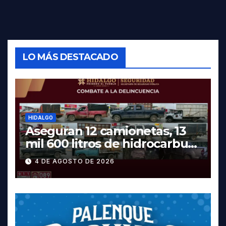
LO MÁS DESTACADO
HIDALGO
Aseguran 12 camionetas, 13
mil 600 litros de hidrocarburo
y dos vehículos robados en
4 DE AGOSTO DE 2026
Tula