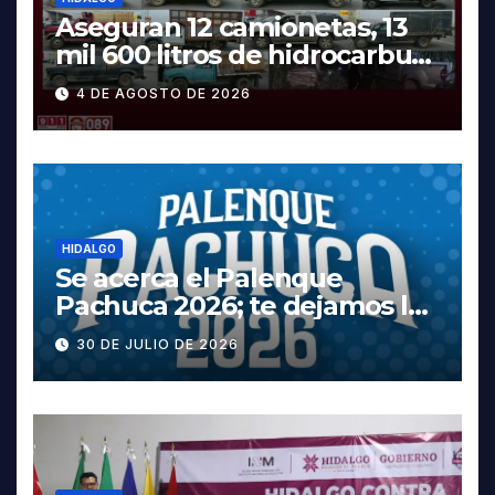
Aseguran 12 camionetas, 13
mil 600 litros de hidrocarburo
y dos vehículos robados en
4 DE AGOSTO DE 2026
Tula
HIDALGO
Se acerca el Palenque
Pachuca 2026; te dejamos la
cartelera completa, las
30 DE JULIO DE 2026
fechas y los precios