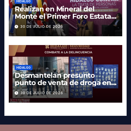
HIDALGO
Realizan en Mineral del
Monte el Primer Foro Estatal
contra la Trata de Personas
30 DE JULIO DE 2026
HIDALGO
Desmantelan presunto
punto de venta de droga en
Pachuca; hay dos detenidos
30 DE JULIO DE 2026