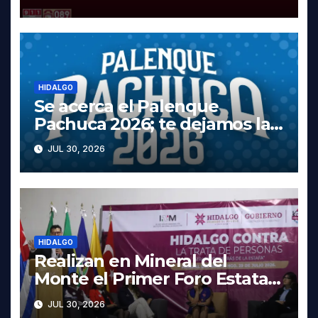
Tula
HIDALGO
Se acerca el Palenque
Pachuca 2026; te dejamos la
cartelera completa, las fechas
JUL 30, 2026
y los precios
HIDALGO
Realizan en Mineral del
Monte el Primer Foro Estatal
contra la Trata de Personas
JUL 30, 2026