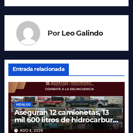
Por
Leo Galindo
Entrada relacionada
HIDALGO
Aseguran 12 camionetas, 13
mil 600 litros de hidrocarburo
y dos vehículos robados en
AGO 4, 2026