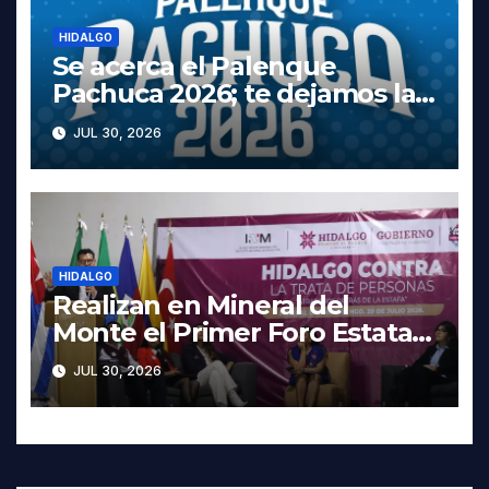
HIDALGO
Se acerca el Palenque
Pachuca 2026; te dejamos la
cartelera completa, las fechas
JUL 30, 2026
y los precios
HIDALGO
Realizan en Mineral del
Monte el Primer Foro Estatal
contra la Trata de Personas
JUL 30, 2026