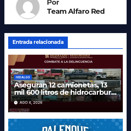
Por
Team Alfaro Red
Entrada relacionada
HIDALGO
Aseguran 12 camionetas, 13
mil 600 litros de hidrocarburo
y dos vehículos robados en
AGO 4, 2026
Tula