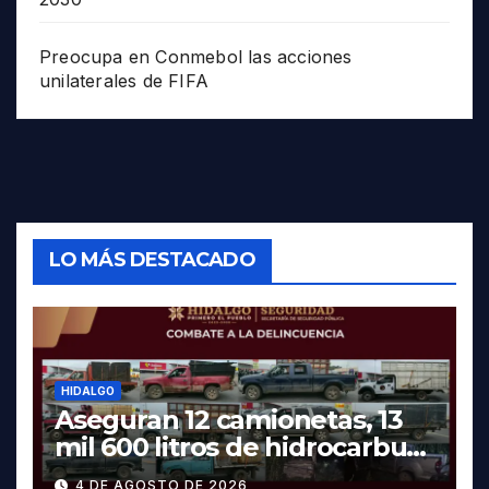
Preocupa en Conmebol las acciones
unilaterales de FIFA
LO MÁS DESTACADO
HIDALGO
Aseguran 12 camionetas, 13
mil 600 litros de hidrocarburo
y dos vehículos robados en
4 DE AGOSTO DE 2026