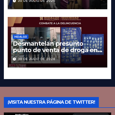
30 DE JULIO DE 2026
HIDALGO
Desmantelan presunto
punto de venta de droga en
Pachuca; hay dos detenidos
30 DE JULIO DE 2026
¡VISITA NUESTRA PÁGINA DE TWITTER!