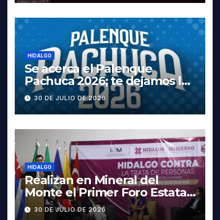
HIDALGO
Se acerca el Palenque
Pachuca 2026; te dejamos la
cartelera completa, las
30 DE JULIO DE 2026
fechas y los precios
HIDALGO
Realizan en Mineral del
Monte el Primer Foro Estatal
contra la Trata de Personas
30 DE JULIO DE 2026