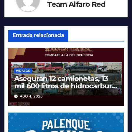
Team Alfaro Red
Entrada relacionada
HIDALGO
Aseguran 12 camionetas, 13
mil 600 litros de hidrocarburo
y dos vehículos robados en
AGO 4, 2026
Tula