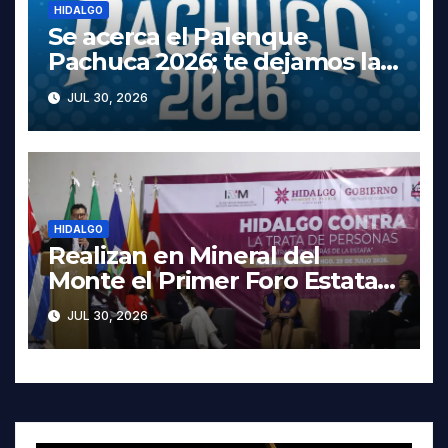
HIDALGO
Se acerca el Palenque
Pachuca 2026; te dejamos la
cartelera completa, las fechas
JUL 30, 2026
y los precios
HIDALGO
Realizan en Mineral del
Monte el Primer Foro Estatal
contra la Trata de Personas
JUL 30, 2026