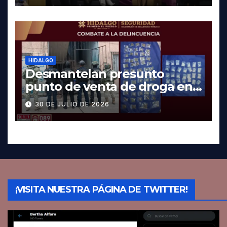
HIDALGO
Desmantelan presunto
punto de venta de droga en
Pachuca; hay dos detenidos
30 DE JULIO DE 2026
¡VISITA NUESTRA PÁGINA DE TWITTER!