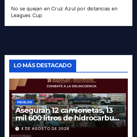
No se quejan en Cruz Azul por distancias en
Leagues Cup
LO MÁS DESTACADO
HIDALGO
Aseguran 12 camionetas, 13
mil 600 litros de hidrocarburo
y dos vehículos robados en
4 DE AGOSTO DE 2026
Tula