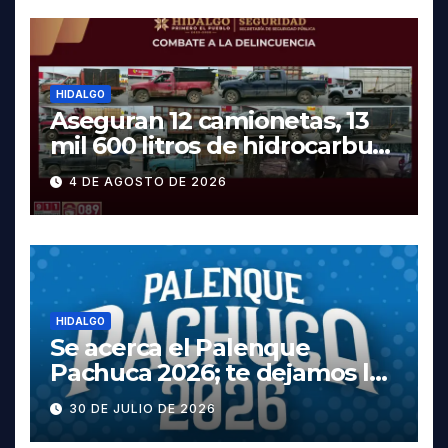
HIDALGO
Aseguran 12 camionetas, 13
mil 600 litros de hidrocarburo
y dos vehículos robados en
4 DE AGOSTO DE 2026
Tula
HIDALGO
Se acerca el Palenque
Pachuca 2026; te dejamos la
cartelera completa, las
30 DE JULIO DE 2026
fechas y los precios