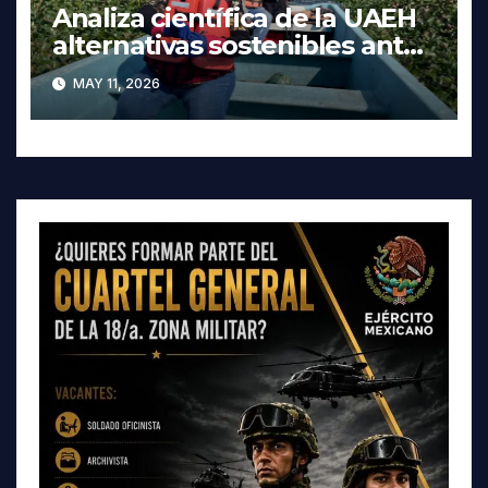
Analiza científica de la UAEH
alternativas sostenibles ante
crisis ambiental en Tula-
MAY 11, 2026
Tepeji