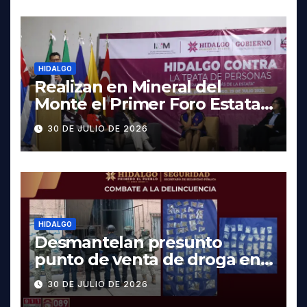
HIDALGO
Realizan en Mineral del
Monte el Primer Foro Estatal
contra la Trata de Personas
30 DE JULIO DE 2026
HIDALGO
Desmantelan presunto
punto de venta de droga en
Pachuca; hay dos detenidos
30 DE JULIO DE 2026