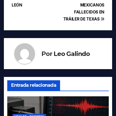
de
LEÓN
MEXICANOS
entradas
FALLECIDOS EN
TRÁILER DE TEXAS
Por
Leo Galindo
Entrada relacionada