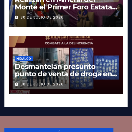
Monte el Primer Foro Estatal
contra la Trata de Personas
30 DE JULIO DE 2026
HIDALGO
Desmantelan presunto
punto de venta de droga en
Pachuca; hay dos detenidos
30 DE JULIO DE 2026