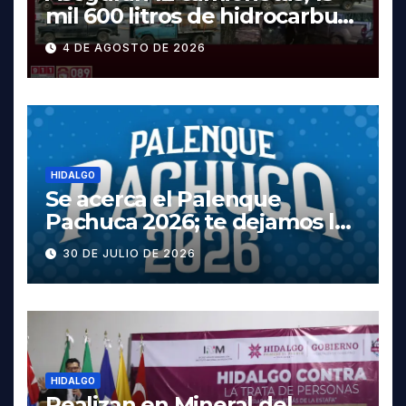
mil 600 litros de hidrocarburo
y dos vehículos robados en
4 DE AGOSTO DE 2026
Tula
HIDALGO
Se acerca el Palenque
Pachuca 2026; te dejamos la
cartelera completa, las
30 DE JULIO DE 2026
fechas y los precios
HIDALGO
Realizan en Mineral del