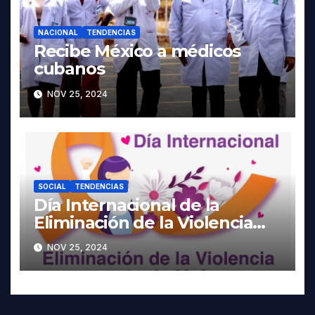
NACIONAL
TENDENCIAS
Recibe México a médicos
cubanos
NOV 25, 2024
SOCIAL
TENDENCIAS
Día Internacional de la
Eliminación de la Violencia
contra la Mujer
NOV 25, 2024