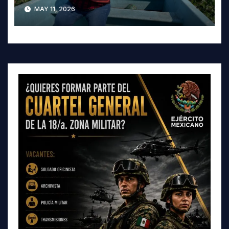
crisis ambiental en Tula-
MAY 11, 2026
Tepeji