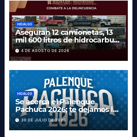
HIDALGO
Aseguran 12 camionetas, 13
mil 600 litros de hidrocarburo
y dos vehículos robados en
4 DE AGOSTO DE 2026
Tula
HIDALGO
Se acerca el Palenque
Pachuca 2026; te dejamos la
cartelera completa, las
30 DE JULIO DE 2026
fechas y los precios