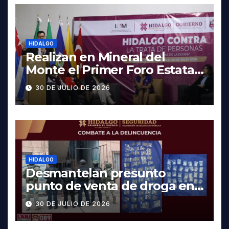
HIDALGO
Realizan en Mineral del
Monte el Primer Foro Estatal
contra la Trata de Personas
30 DE JULIO DE 2026
HIDALGO
Desmantelan presunto
punto de venta de droga en
Pachuca; hay dos detenidos
30 DE JULIO DE 2026