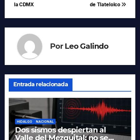
de
la CDMX
de Tlatelolco
entradas
Por
Leo Galindo
Entrada relacionada
HIDALGO
NACIONAL
Dos sismos despiertan al
Valle del Mezquital; no se