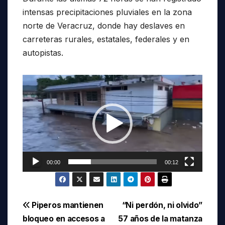
intensas precipitaciones pluviales en la zona
norte de Veracruz, donde hay deslaves en
carreteras rurales, estatales, federales y en
autopistas.
Reproductor
de
vídeo
00:00
00:12
Navegación
Piperos mantienen
“Ni perdón, ni olvido”
bloqueo en accesos a
57 años de la matanza