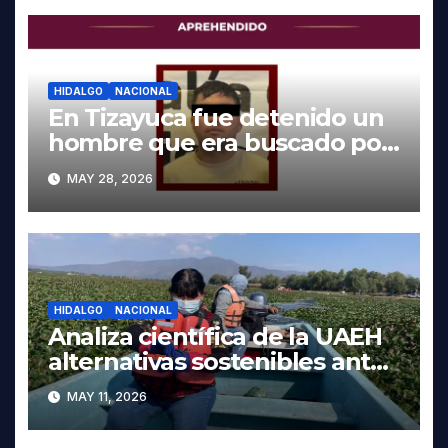
HIDALGO
NACIONAL
En Tizayuca fue detenido un
hombre que era buscado por
autoridades de Oaxaca
MAY 28, 2026
HIDALGO
NACIONAL
Analiza científica de la UAEH
alternativas sostenibles ante
crisis ambiental en Tula-
MAY 11, 2026
Tepeji