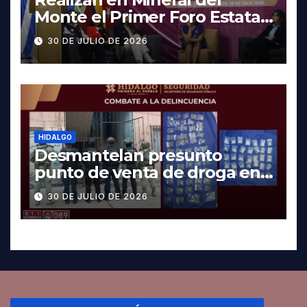
Monte el Primer Foro Estatal
contra la Trata de Personas
30 DE JULIO DE 2026
HIDALGO
Desmantelan presunto
punto de venta de droga en
Pachuca; hay dos detenidos
30 DE JULIO DE 2026