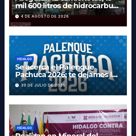
mil 600 litros de hidrocarburo
y dos vehículos robados en
4 DE AGOSTO DE 2026
Tula
HIDALGO
Se acerca el Palenque
Pachuca 2026; te dejamos la
cartelera completa, las
30 DE JULIO DE 2026
fechas y los precios
HIDALGO
Realizan en Mineral del