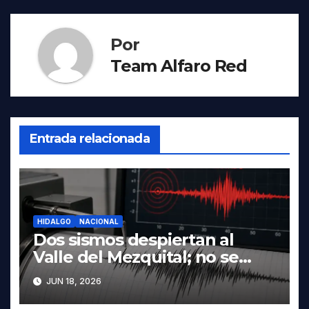
Por
Team Alfaro Red
Entrada relacionada
HIDALGO
NACIONAL
Dos sismos despiertan al
Valle del Mezquital; no se
reportan daños en Hidalgo
JUN 18, 2026