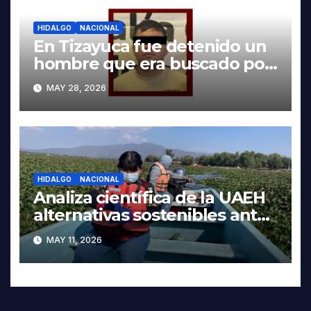
HIDALGO
NACIONAL
En Tizayuca fue detenido un
hombre que era buscado por
autoridades de Oaxaca
MAY 28, 2026
HIDALGO
NACIONAL
Analiza científica de la UAEH
alternativas sostenibles ante
crisis ambiental en Tula-
MAY 11, 2026
Tepeji