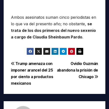
Ambos asesinatos suman cinco periodistas en
lo que va del presento año; no obstante,
se
trata de los dos primeros del nuevo sexenio
a cargo de Claudia Sheinbaum Pardo
.
Navegación
Trump amenaza con
Ovidio Guzmán
imponer arancel del 25
abandona la prisión de
de
por ciento a productos
Chicago
entradas
mexicanos