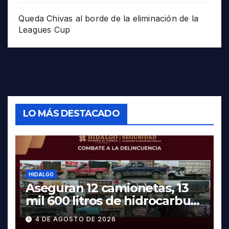
Queda Chivas al borde de la eliminación de la
Leagues Cup
LO MÁS DESTACADO
HIDALGO
Aseguran 12 camionetas, 13
mil 600 litros de hidrocarburo
y dos vehículos robados en
4 DE AGOSTO DE 2026
Tula