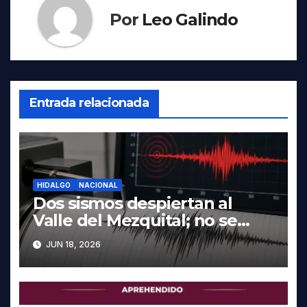
Por
Leo Galindo
Entrada relacionada
HIDALGO
NACIONAL
Dos sismos despiertan al
Valle del Mezquital; no se
reportan daños en Hidalgo
JUN 18, 2026