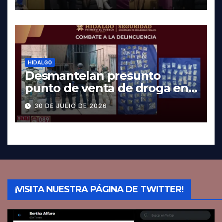
HIDALGO
Desmantelan presunto
punto de venta de droga en
Pachuca; hay dos detenidos
30 DE JULIO DE 2026
¡VISITA NUESTRA PÁGINA DE TWITTER!