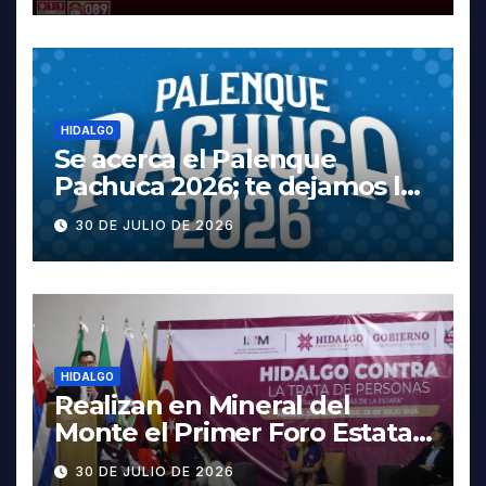
HIDALGO
Se acerca el Palenque
Pachuca 2026; te dejamos la
cartelera completa, las
30 DE JULIO DE 2026
fechas y los precios
HIDALGO
Realizan en Mineral del
Monte el Primer Foro Estatal
contra la Trata de Personas
30 DE JULIO DE 2026