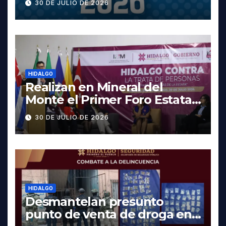
30 DE JULIO DE 2026
fechas y los precios
HIDALGO
Realizan en Mineral del
Monte el Primer Foro Estatal
contra la Trata de Personas
30 DE JULIO DE 2026
HIDALGO
Desmantelan presunto
punto de venta de droga en