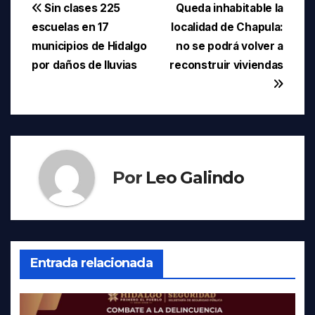
Navegación
Sin clases 225
Queda inhabitable la
escuelas en 17
localidad de Chapula:
de
municipios de Hidalgo
no se podrá volver a
entradas
por daños de lluvias
reconstruir viviendas
Por
Leo Galindo
Entrada relacionada