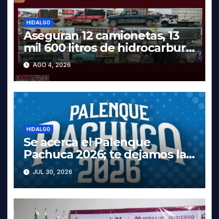
HIDALGO
Aseguran 12 camionetas, 13
mil 600 litros de hidrocarburo
y dos vehículos robados en
AGO 4, 2026
Tula
HIDALGO
Se acerca el Palenque
Pachuca 2026; te dejamos la
cartelera completa, las fechas
JUL 30, 2026
y los precios