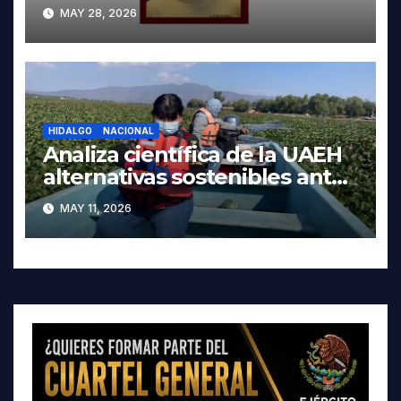
autoridades de Oaxaca
MAY 28, 2026
HIDALGO
NACIONAL
Analiza científica de la UAEH
alternativas sostenibles ante
crisis ambiental en Tula-
MAY 11, 2026
Tepeji