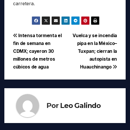
carretera.
Navegación
Intensa tormenta el
Vuelca y se incendia
fin de semana en
pipa en la México–
de
CDMX; cayeron 30
Tuxpan; cierran la
entradas
millones de metros
autopista en
cúbicos de agua
Huauchinango
Por
Leo Galindo