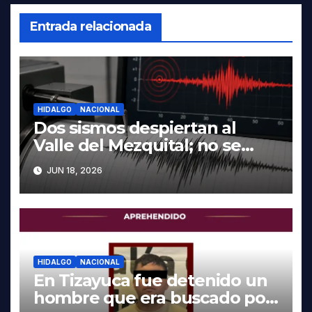
Entrada relacionada
HIDALGO
NACIONAL
Dos sismos despiertan al
Valle del Mezquital; no se
reportan daños en Hidalgo
JUN 18, 2026
HIDALGO
NACIONAL
En Tizayuca fue detenido un
hombre que era buscado por