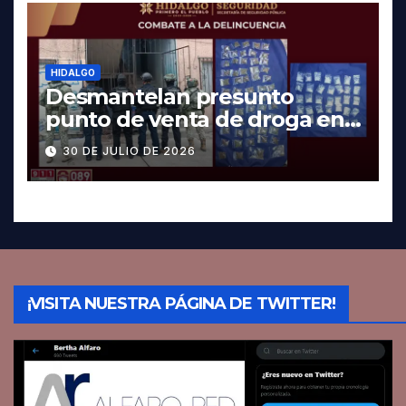
HIDALGO
Desmantelan presunto
punto de venta de droga en
Pachuca; hay dos detenidos
30 DE JULIO DE 2026
¡VISITA NUESTRA PÁGINA DE TWITTER!