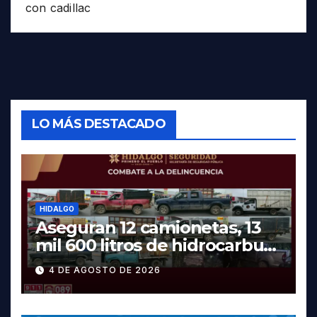
con cadillac
LO MÁS DESTACADO
HIDALGO
Aseguran 12 camionetas, 13
mil 600 litros de hidrocarburo
y dos vehículos robados en
4 DE AGOSTO DE 2026
Tula