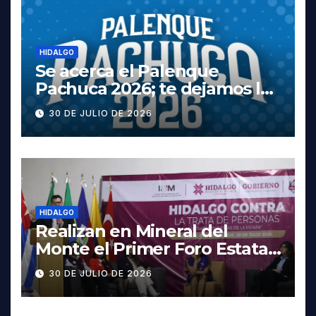
HIDALGO
Se acerca el Palenque
Pachuca 2026; te dejamos la
cartelera completa, las
30 DE JULIO DE 2026
fechas y los precios
HIDALGO
Realizan en Mineral del
Monte el Primer Foro Estatal
contra la Trata de Personas
30 DE JULIO DE 2026