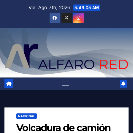
Saltar
Vie. Ago 7th, 2026
5:46:07 AM
al
contenido
NACIONAL
Volcadura de camión