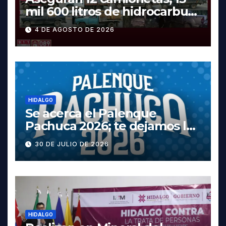
mil 600 litros de hidrocarburo
y dos vehículos robados en
4 DE AGOSTO DE 2026
Tula
HIDALGO
Se acerca el Palenque
Pachuca 2026; te dejamos la
cartelera completa, las
30 DE JULIO DE 2026
fechas y los precios
HIDALGO