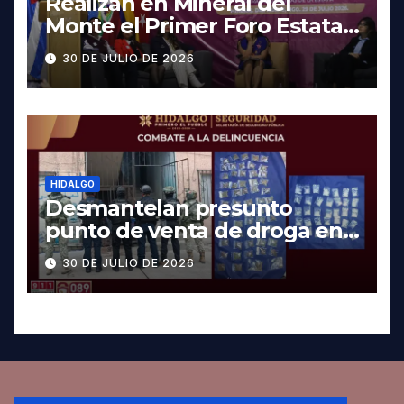
Realizan en Mineral del
Monte el Primer Foro Estatal
contra la Trata de Personas
30 DE JULIO DE 2026
HIDALGO
Desmantelan presunto
punto de venta de droga en
Pachuca; hay dos detenidos
30 DE JULIO DE 2026