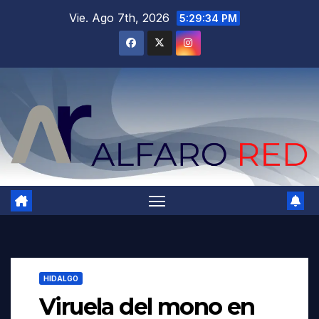
Saltar
Vie. Ago 7th, 2026
5:29:35 PM
al
contenido
HIDALGO
Viruela del mono en