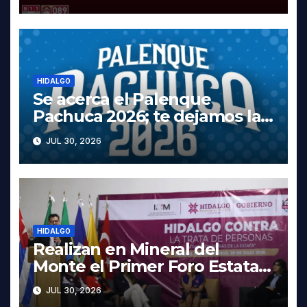
Tula
HIDALGO
Se acerca el Palenque
Pachuca 2026; te dejamos la
cartelera completa, las fechas
JUL 30, 2026
y los precios
HIDALGO
Realizan en Mineral del
Monte el Primer Foro Estatal
contra la Trata de Personas
JUL 30, 2026