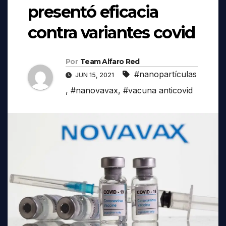
presentó eficacia
contra variantes covid
Por
Team Alfaro Red
#nanopartículas
JUN 15, 2021
,
#nanovavax
,
#vacuna anticovid