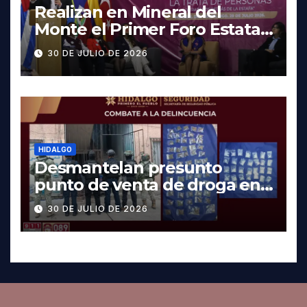
Realizan en Mineral del
Monte el Primer Foro Estatal
contra la Trata de Personas
30 DE JULIO DE 2026
HIDALGO
Desmantelan presunto
punto de venta de droga en
Pachuca; hay dos detenidos
30 DE JULIO DE 2026