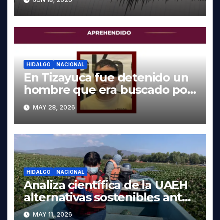
HIDALGO
NACIONAL
En Tizayuca fue detenido un
hombre que era buscado por
autoridades de Oaxaca
MAY 28, 2026
HIDALGO
NACIONAL
Analiza científica de la UAEH
alternativas sostenibles ante
crisis ambiental en Tula-
MAY 11, 2026