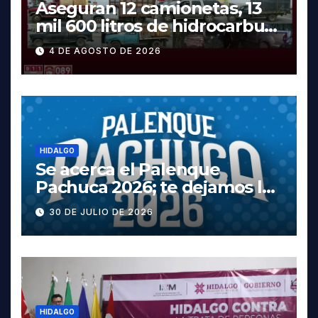
Aseguran 12 camionetas, 13
mil 600 litros de hidrocarburo
y dos vehículos robados en
4 DE AGOSTO DE 2026
Tula
HIDALGO
Se acerca el Palenque
Pachuca 2026; te dejamos la
cartelera completa, las
30 DE JULIO DE 2026
fechas y los precios
HIDALGO