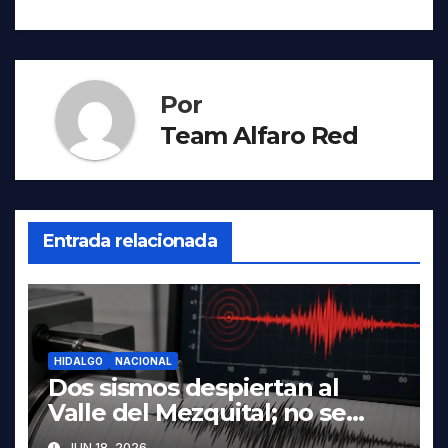
Por
Team Alfaro Red
Entrada relacionada
HIDALGO
NACIONAL
Dos sismos despiertan al
Valle del Mezquital; no se
reportan daños en Hidalgo
JUN 18, 2026