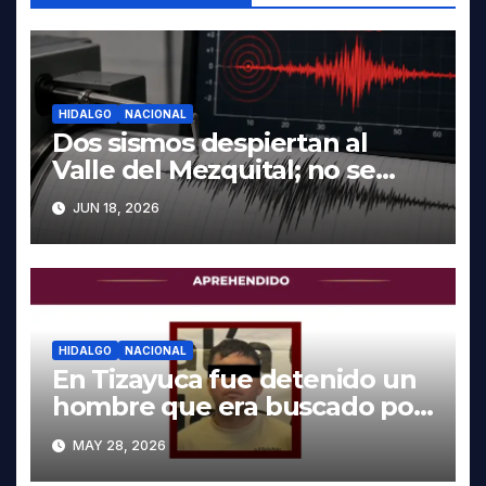
HIDALGO
NACIONAL
Dos sismos despiertan al
Valle del Mezquital; no se
reportan daños en Hidalgo
JUN 18, 2026
HIDALGO
NACIONAL
En Tizayuca fue detenido un
hombre que era buscado por
autoridades de Oaxaca
MAY 28, 2026