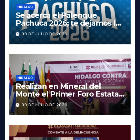
HIDALGO
Se acerca el Palenque
Pachuca 2026; te dejamos la
cartelera completa, las
30 DE JULIO DE 2026
fechas y los precios
HIDALGO
Realizan en Mineral del
Monte el Primer Foro Estatal
contra la Trata de Personas
30 DE JULIO DE 2026