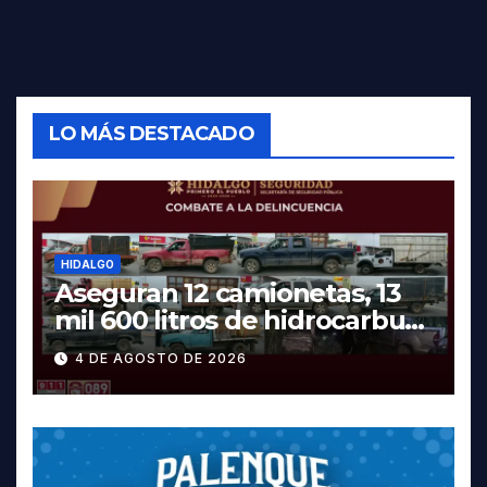
LO MÁS DESTACADO
HIDALGO
Aseguran 12 camionetas, 13
mil 600 litros de hidrocarburo
y dos vehículos robados en
4 DE AGOSTO DE 2026
Tula