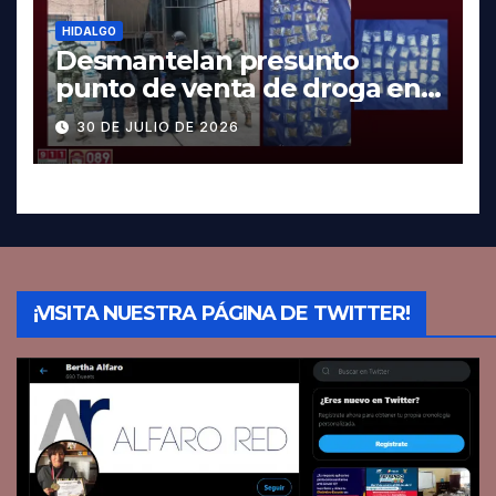
HIDALGO
Desmantelan presunto
punto de venta de droga en
Pachuca; hay dos detenidos
30 DE JULIO DE 2026
¡VISITA NUESTRA PÁGINA DE TWITTER!