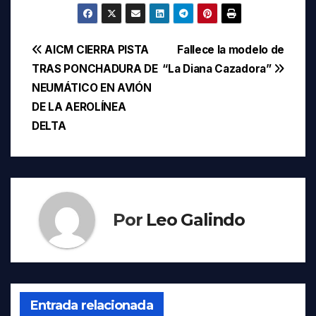
Navegación
AICM CIERRA PISTA
Fallece la modelo de
TRAS PONCHADURA DE
“La Diana Cazadora”
de
NEUMÁTICO EN AVIÓN
entradas
DE LA AEROLÍNEA
DELTA
Por
Leo Galindo
Entrada relacionada