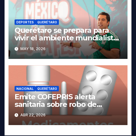
DEPORTES
QUERÉTARO
Querétaro se prepara para
vivir el ambiente mundialista.
MAY 18, 2026
NACIONAL
QUERÉTARO
Emite COFEPRIS alerta
sanitaria sobre robo de
medicamentos
ABR 22, 2026