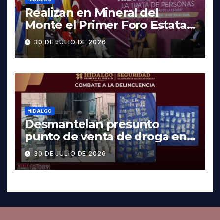
Realizan en Mineral del
Monte el Primer Foro Estatal
contra la Trata de Personas
30 DE JULIO DE 2026
HIDALGO
Desmantelan presunto
punto de venta de droga en
Pachuca; hay dos detenidos
30 DE JULIO DE 2026