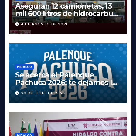
Aseguran 12 camionetas, 13
mil 600 litros de hidrocarburo
y dos vehículos robados en
4 DE AGOSTO DE 2026
Tula
HIDALGO
Se acerca el Palenque
Pachuca 2026; te dejamos la
cartelera completa, las
30 DE JULIO DE 2026
fechas y los precios
HIDALGO