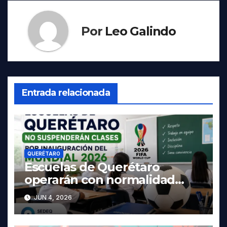
Por
Leo Galindo
Entrada relacionada
QUERÉTARO
Escuelas de Querétaro
operarán con normalidad
durante el Mundial 2026,
JUN 4, 2026
confirma SEDEQ