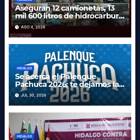
Aseguran 12 camionetas, 13
mil 600 litros de hidrocarburo
y dos vehículos robados en
AGO 4, 2026
Tula
HIDALGO
Se acerca el Palenque
Pachuca 2026; te dejamos la
cartelera completa, las fechas
JUL 30, 2026
y los precios
HIDALGO