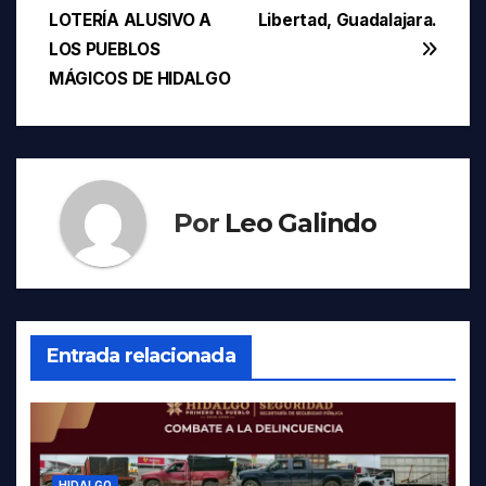
LOTERÍA ALUSIVO A
Libertad, Guadalajara.
de
LOS PUEBLOS
entradas
MÁGICOS DE HIDALGO
Por
Leo Galindo
Entrada relacionada
HIDALGO