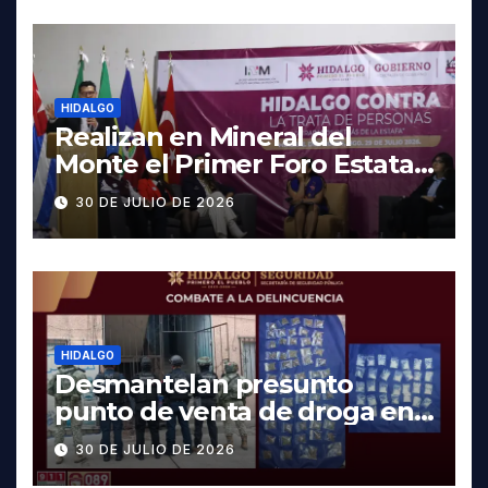
HIDALGO
Realizan en Mineral del
Monte el Primer Foro Estatal
contra la Trata de Personas
30 DE JULIO DE 2026
HIDALGO
Desmantelan presunto
punto de venta de droga en
Pachuca; hay dos detenidos
30 DE JULIO DE 2026