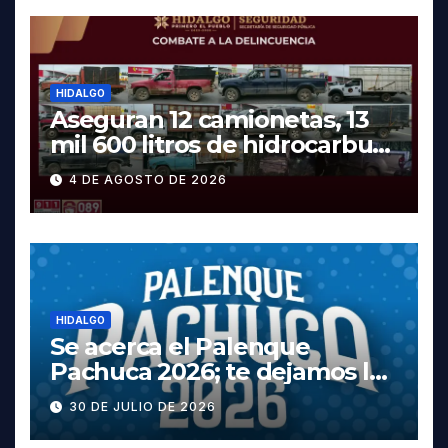
HIDALGO
Aseguran 12 camionetas, 13
mil 600 litros de hidrocarburo
y dos vehículos robados en
4 DE AGOSTO DE 2026
Tula
HIDALGO
Se acerca el Palenque
Pachuca 2026; te dejamos la
cartelera completa, las
30 DE JULIO DE 2026
fechas y los precios