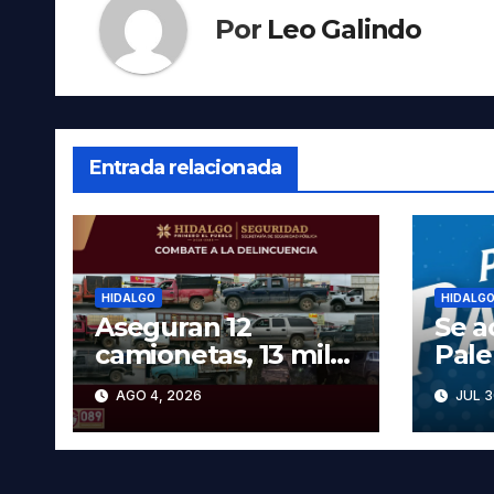
Por
Leo Galindo
Entrada relacionada
HIDALGO
HIDALG
Aseguran 12
Se a
camionetas, 13 mil
Pal
600 litros de
2026
AGO 4, 2026
JUL 3
hidrocarburo y dos
cart
vehículos robados
las 
en Tula
prec