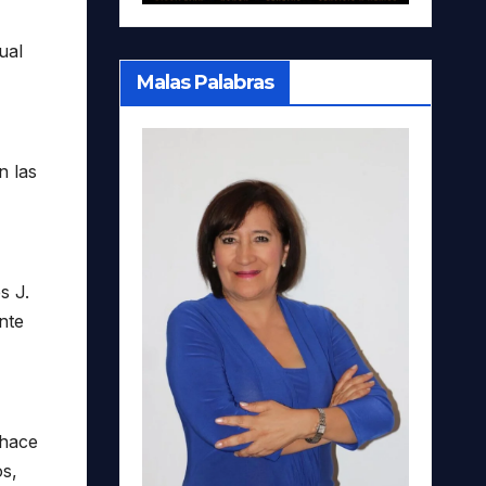
ual
Malas Palabras
n las
s J.
nte
 hace
os,