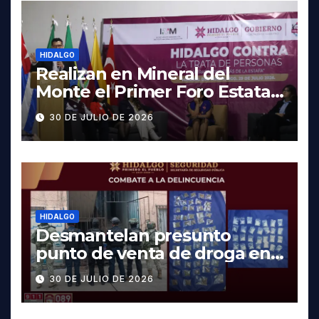
HIDALGO
Realizan en Mineral del
Monte el Primer Foro Estatal
contra la Trata de Personas
30 DE JULIO DE 2026
HIDALGO
Desmantelan presunto
punto de venta de droga en
Pachuca; hay dos detenidos
30 DE JULIO DE 2026