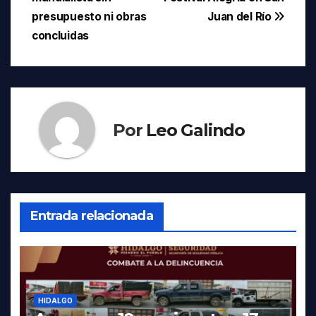
entradas
presupuesto ni obras
Juan del Río
concluidas
Por
Leo Galindo
Entrada relacionada
HIDALGO