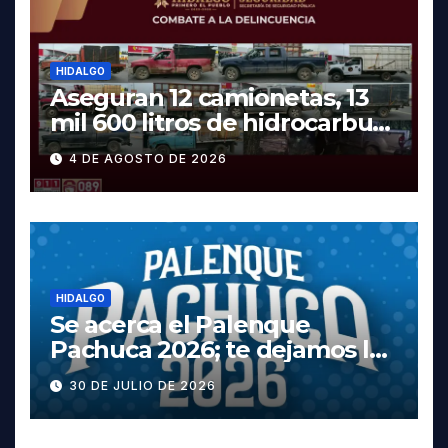
HIDALGO
Aseguran 12 camionetas, 13
mil 600 litros de hidrocarburo
y dos vehículos robados en
4 DE AGOSTO DE 2026
Tula
HIDALGO
Se acerca el Palenque
Pachuca 2026; te dejamos la
cartelera completa, las
30 DE JULIO DE 2026
fechas y los precios