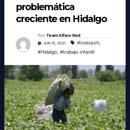
problemática
creciente en Hidalgo
Por
Team Alfaro Red
#coespoh
,
JUN 15, 2021
#Hidalgo
,
#trabajo infantil