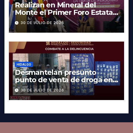
Realizan en Mineral del
Monte el Primer Foro Estatal
contra la Trata de Personas
30 DE JULIO DE 2026
HIDALGO
Desmantelan presunto
punto de venta de droga en
Pachuca; hay dos detenidos
30 DE JULIO DE 2026