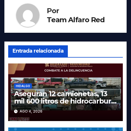
Por
Team Alfaro Red
Entrada relacionada
HIDALGO
Aseguran 12 camionetas, 13
mil 600 litros de hidrocarburo
y dos vehículos robados en
AGO 4, 2026
Tula