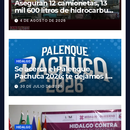
Aseguran 12 camionetas, 13
mil 600 litros de hidrocarburo
y dos vehículos robados en
4 DE AGOSTO DE 2026
Tula
HIDALGO
Se acerca el Palenque
Pachuca 2026; te dejamos la
cartelera completa, las
30 DE JULIO DE 2026
fechas y los precios
HIDALGO