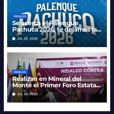
HIDALGO
Se acerca el Palenque
Pachuca 2026; te dejamos la
cartelera completa, las fechas
JUL 30, 2026
y los precios
HIDALGO
Realizan en Mineral del
Monte el Primer Foro Estatal
contra la Trata de Personas
JUL 30, 2026