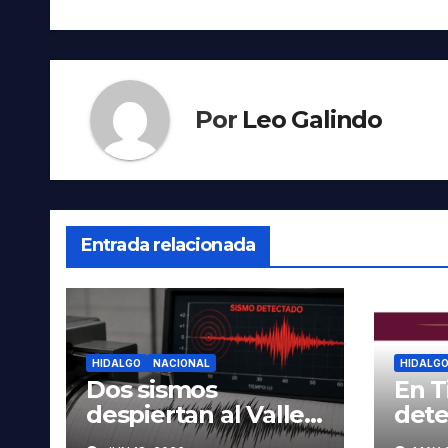
entradas
Por
Leo Galindo
Entrada relacionada
HIDALGO
NACIONAL
HIDALG
Dos sismos
En T
despiertan al Valle
dete
del Mezquital; no se
hom