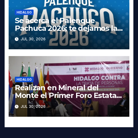
HIDALGO
Se acerca el Palenque
Pachuca 2026; te dejamos la
cartelera completa, las fechas
JUL 30, 2026
y los precios
HIDALGO
Realizan en Mineral del
Monte el Primer Foro Estatal
contra la Trata de Personas
JUL 30, 2026