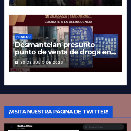
HIDALGO
Desmantelan presunto
punto de venta de droga en
Pachuca; hay dos detenidos
30 DE JULIO DE 2026
¡VISITA NUESTRA PÁGINA DE TWITTER!