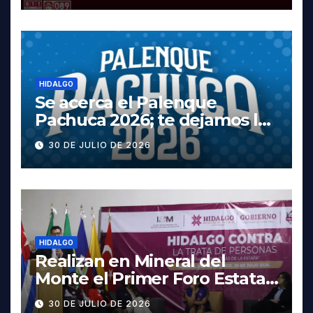
HIDALGO
Se acerca el Palenque
Pachuca 2026; te dejamos la
cartelera completa, las
30 DE JULIO DE 2026
fechas y los precios
HIDALGO
Realizan en Mineral del
Monte el Primer Foro Estatal
contra la Trata de Personas
30 DE JULIO DE 2026