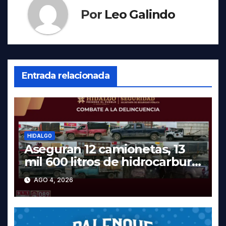
Por
Leo Galindo
Entrada relacionada
HIDALGO
Aseguran 12 camionetas, 13
mil 600 litros de hidrocarburo
y dos vehículos robados en
AGO 4, 2026
Tula