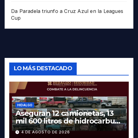
Da Paradela triunfo a Cruz Azul en la Leagues
Cup
LO MÁS DESTACADO
HIDALGO
Aseguran 12 camionetas, 13
mil 600 litros de hidrocarburo
y dos vehículos robados en
4 DE AGOSTO DE 2026
Tula