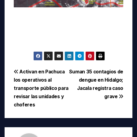
Navegación
Activan en Pachuca
Suman 35 contagios de
los operativos al
dengue en Hidalgo;
de
transporte público para
Jacala registra caso
entradas
revisar las unidades y
grave
choferes