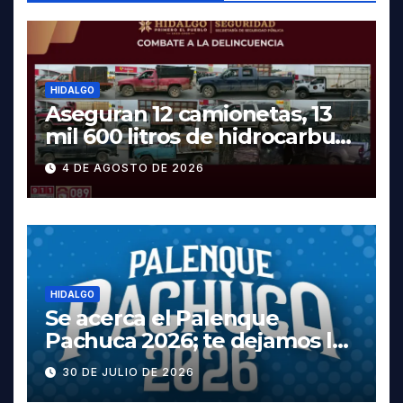
HIDALGO
Aseguran 12 camionetas, 13
mil 600 litros de hidrocarburo
y dos vehículos robados en
4 DE AGOSTO DE 2026
Tula
HIDALGO
Se acerca el Palenque
Pachuca 2026; te dejamos la
cartelera completa, las
30 DE JULIO DE 2026
fechas y los precios