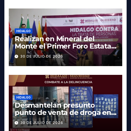
HIDALGO
Realizan en Mineral del
Monte el Primer Foro Estatal
contra la Trata de Personas
30 DE JULIO DE 2026
HIDALGO
Desmantelan presunto
punto de venta de droga en
Pachuca; hay dos detenidos
30 DE JULIO DE 2026