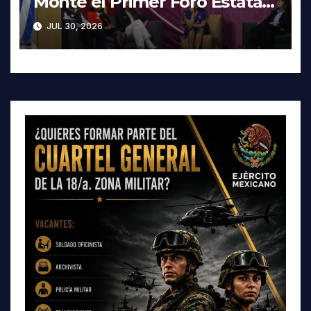
Monte el Primer Foro Estatal
contra la Trata de Personas
JUL 30, 2026