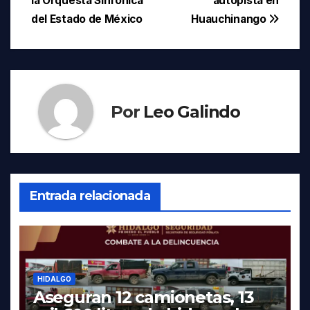
entradas
la Orquesta Sinfónica
autopista en
del Estado de México
Huauchinango
Por
Leo Galindo
Entrada relacionada
HIDALGO
Aseguran 12 camionetas, 13