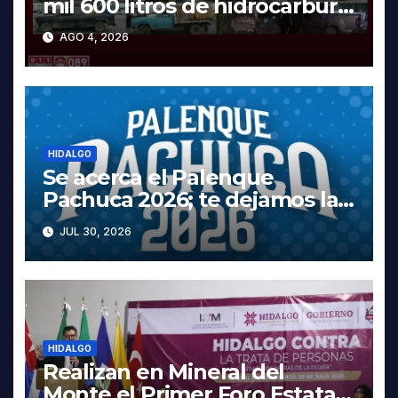
mil 600 litros de hidrocarburo
y dos vehículos robados en
AGO 4, 2026
Tula
HIDALGO
Se acerca el Palenque
Pachuca 2026; te dejamos la
cartelera completa, las fechas
JUL 30, 2026
y los precios
HIDALGO
Realizan en Mineral del
Monte el Primer Foro Estatal