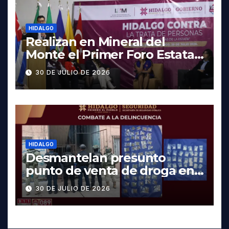
HIDALGO
Realizan en Mineral del
Monte el Primer Foro Estatal
contra la Trata de Personas
30 DE JULIO DE 2026
HIDALGO
Desmantelan presunto
punto de venta de droga en
Pachuca; hay dos detenidos
30 DE JULIO DE 2026