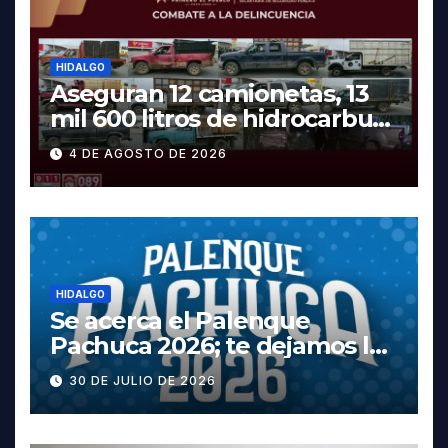
HIDALGO
Aseguran 12 camionetas, 13
mil 600 litros de hidrocarburo
y dos vehículos robados en
4 DE AGOSTO DE 2026
Tula
HIDALGO
Se acerca el Palenque
Pachuca 2026; te dejamos la
cartelera completa, las
30 DE JULIO DE 2026
fechas y los precios