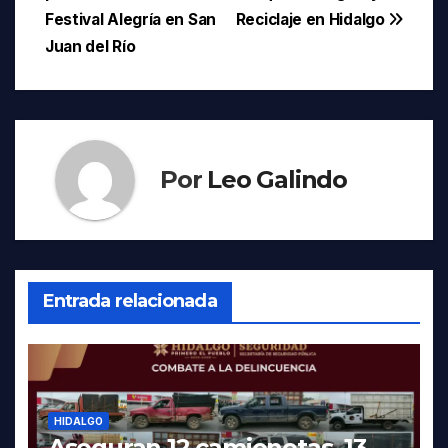
de
Festival Alegría en San
Reciclaje en Hidalgo
entradas
Juan del Río
Por
Leo Galindo
Entrada relacionada
HIDALGO
Aseguran 12 camionetas, 13