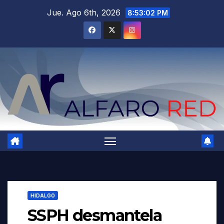
Saltar
Jue. Ago 6th, 2026
8:53:03 PM
al
contenido
HIDALGO
SSPH desmantela