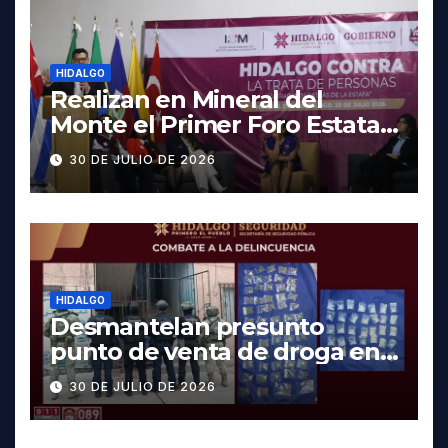
HIDALGO
Realizan en Mineral del
Monte el Primer Foro Estatal
contra la Trata de Personas
30 DE JULIO DE 2026
HIDALGO
Desmantelan presunto
punto de venta de droga en
Pachuca; hay dos detenidos
30 DE JULIO DE 2026