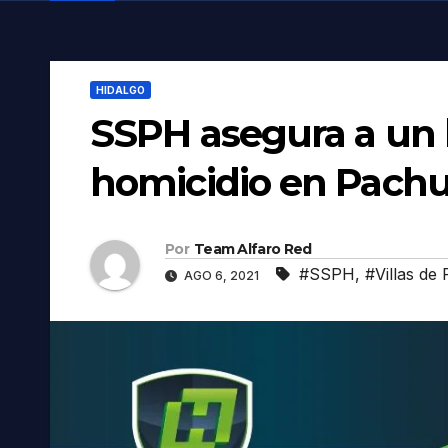
HIDALGO
SSPH asegura a un
homicidio en Pach
Por
Team Alfaro Red
#SSPH
,
#Villas de
AGO 6, 2021