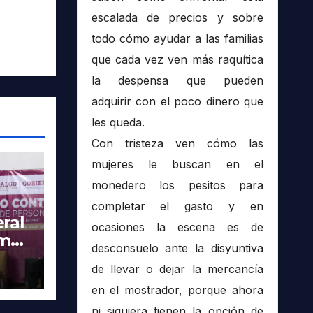
escalada de precios y sobre
todo cómo ayudar a las familias
que cada vez ven más raquítica
la despensa que pueden
adquirir con el poco dinero que
les queda.
Con tristeza ven cómo las
mujeres le buscan en el
monedero los pesitos para
completar el gasto y en
ral
ocasiones la escena es de
imer
desconsuelo ante la disyuntiva
tra
de llevar o dejar la mercancía
en el mostrador, porque ahora
ni siquiera tienen la opción de