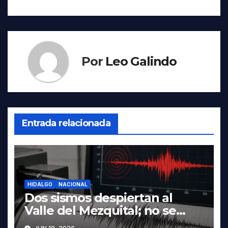
Por
Leo Galindo
Entrada relacionada
HIDALGO
NACIONAL
Dos sismos despiertan al
Valle del Mezquital; no se
reportan daños en Hidalgo