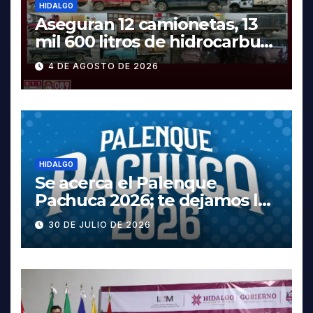
HIDALGO
Aseguran 12 camionetas, 13
mil 600 litros de hidrocarburo
y dos vehículos robados en
4 DE AGOSTO DE 2026
Tula
HIDALGO
Se acerca el Palenque
Pachuca 2026; te dejamos la
cartelera completa, las
30 DE JULIO DE 2026
fechas y los precios