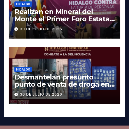
HIDALGO
Realizan en Mineral del
Monte el Primer Foro Estatal
contra la Trata de Personas
30 DE JULIO DE 2026
HIDALGO
Desmantelan presunto
punto de venta de droga en
Pachuca; hay dos detenidos
30 DE JULIO DE 2026