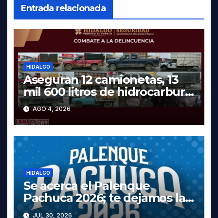
Entrada relacionada
HIDALGO
Aseguran 12 camionetas, 13
mil 600 litros de hidrocarburo
y dos vehículos robados en
AGO 4, 2026
Tula
HIDALGO
Se acerca el Palenque
Pachuca 2026; te dejamos la
cartelera completa, las fechas
JUL 30, 2026