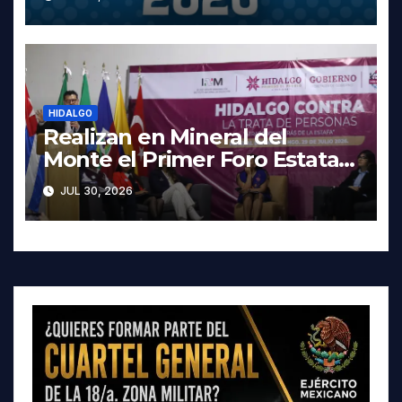
y los precios
HIDALGO
Realizan en Mineral del
Monte el Primer Foro Estatal
contra la Trata de Personas
JUL 30, 2026