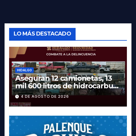
LO MÁS DESTACADO
HIDALGO
Aseguran 12 camionetas, 13
mil 600 litros de hidrocarburo
y dos vehículos robados en
4 DE AGOSTO DE 2026
Tula