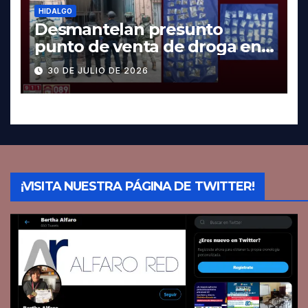
HIDALGO
Desmantelan presunto
punto de venta de droga en
Pachuca; hay dos detenidos
30 DE JULIO DE 2026
¡VISITA NUESTRA PÁGINA DE TWITTER!