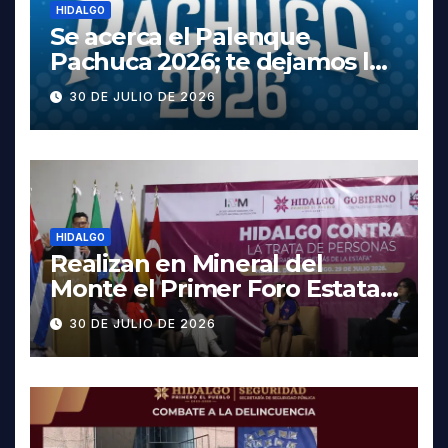
HIDALGO
Se acerca el Palenque
Pachuca 2026; te dejamos la
cartelera completa, las
30 DE JULIO DE 2026
fechas y los precios
HIDALGO
Realizan en Mineral del
Monte el Primer Foro Estatal
contra la Trata de Personas
30 DE JULIO DE 2026