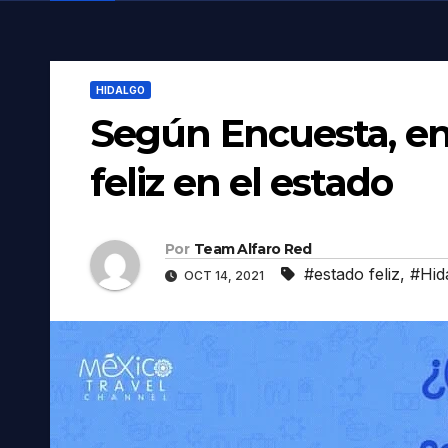
HIDALGO
Según Encuesta, en 
feliz en el estado
Por
Team Alfaro Red
#estado feliz
,
#Hid
OCT 14, 2021