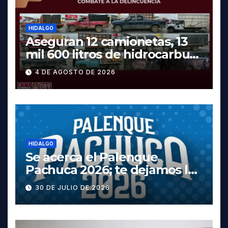
HIDALGO
Aseguran 12 camionetas, 13
mil 600 litros de hidrocarburo
y dos vehículos robados en
4 DE AGOSTO DE 2026
Tula
HIDALGO
Se acerca el Palenque
Pachuca 2026; te dejamos la
cartelera completa, las
30 DE JULIO DE 2026
fechas y los precios