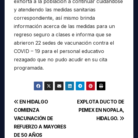
exhorta a la población a continuar cuidándose
y atendiendo las medidas sanitarias
correspondiente, así mismo brinda
información acerca de las medidas para un
regreso seguro a clases e informa que se
abrieron 22 sedes de vacunación contra el
COVID – 19 para el personal educativo
rezagado que no pudo acudir en su cita
programada.
Navegación
EN HIDALGO
EXPLOTA DUCTO DE
COMIENZA
PEMEX EN NOPALA,
de
VACUNACIÓN DE
HIDALGO.
entradas
REFUERZO A MAYORES
DE 50 AÑOS