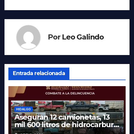
Por
Leo Galindo
Entrada relacionada
HIDALGO
Aseguran 12 camionetas, 13
mil 600 litros de hidrocarburo
y dos vehículos robados en