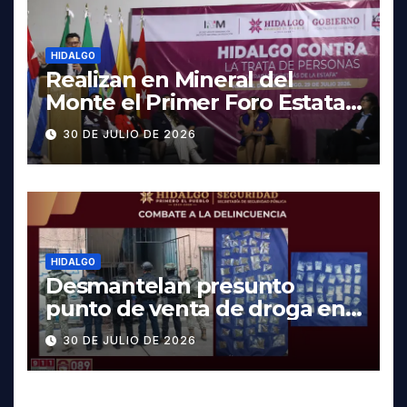
HIDALGO
Realizan en Mineral del
Monte el Primer Foro Estatal
contra la Trata de Personas
30 DE JULIO DE 2026
HIDALGO
Desmantelan presunto
punto de venta de droga en
Pachuca; hay dos detenidos
30 DE JULIO DE 2026