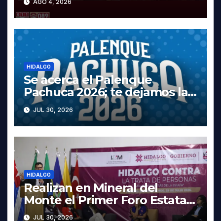
AGO 4, 2026
Tula
HIDALGO
Se acerca el Palenque
Pachuca 2026; te dejamos la
cartelera completa, las fechas
JUL 30, 2026
y los precios
HIDALGO
Realizan en Mineral del
Monte el Primer Foro Estatal
contra la Trata de Personas
JUL 30, 2026