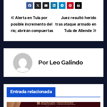
Navegación
Alerta en Tula por
Juez resultó herido
posible incremento del
tras ataque armado en
de
río; abrirán compuertas
Tula de Allende
entradas
Por
Leo Galindo
Entrada relacionada