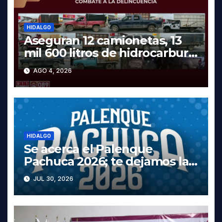
HIDALGO
Aseguran 12 camionetas, 13
mil 600 litros de hidrocarburo
y dos vehículos robados en
AGO 4, 2026
Tula
HIDALGO
Se acerca el Palenque
Pachuca 2026; te dejamos la
cartelera completa, las fechas
JUL 30, 2026
y los precios