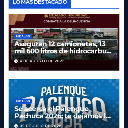
LO MÁS DESTACADO
HIDALGO
Aseguran 12 camionetas, 13
mil 600 litros de hidrocarburo
y dos vehículos robados en
4 DE AGOSTO DE 2026
Tula
HIDALGO
Se acerca el Palenque
Pachuca 2026; te dejamos la
cartelera completa, las
30 DE JULIO DE 2026