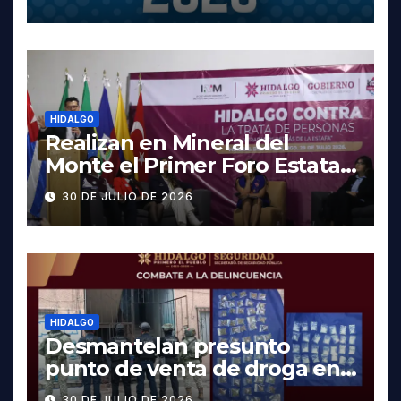
fechas y los precios
HIDALGO
Realizan en Mineral del
Monte el Primer Foro Estatal
contra la Trata de Personas
30 DE JULIO DE 2026
HIDALGO
Desmantelan presunto
punto de venta de droga en
Pachuca; hay dos detenidos
30 DE JULIO DE 2026