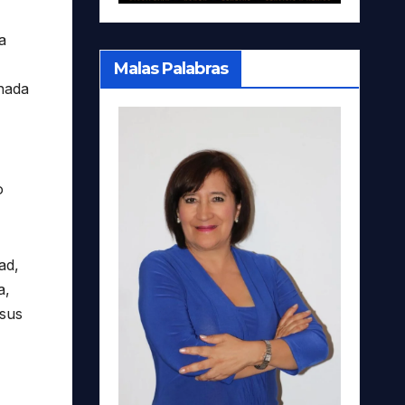
a
Malas Palabras
inada
o
ad,
a,
 sus