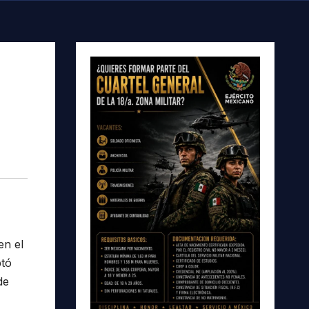
en el
ptó
de