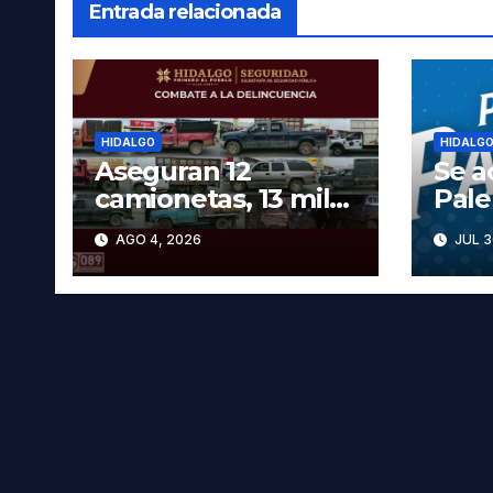
Entrada relacionada
HIDALGO
HIDALG
Aseguran 12
Se a
camionetas, 13 mil
Pal
600 litros de
2026
AGO 4, 2026
JUL 3
hidrocarburo y dos
cart
vehículos robados
las 
en Tula
prec